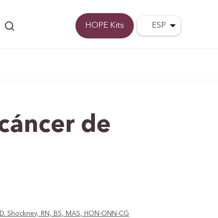
Donar
HOPE Kits
ESP
cáncer de
ie D. Shockney, RN, BS, MAS, HON-ONN-CG