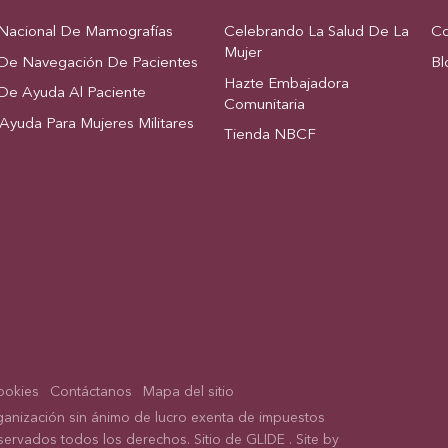
Nacional De Mamografías
Celebrando La Salud De La
Co
Mujer
De Navegación De Pacientes
Bl
Hazte Embajadora
De Ayuda Al Paciente
Comunitaria
yuda Para Mujeres Militares
Tienda NBCF
cookies
Contáctanos
Mapa del sitio
ganización sin ánimo de lucro exenta de impuestos
eservados todos los derechos. Sitio de
GLIDE
. Site by